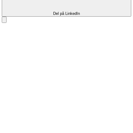
Del på LinkedIn