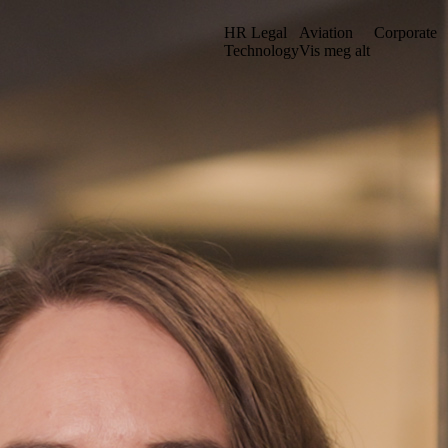
HR Legal
Aviation
Corporate
Technology
Vis meg alt
et vårt i en ny struktur. Kanskje du kan finne det du leter etter ved å sø
Gå til iuno+
Stockholm
. sal
Grev Turegatan 30
n
114 38 Stockholm
Sverige