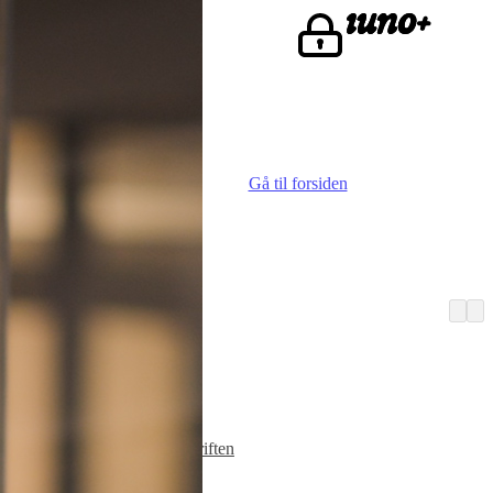
ke.
Gå til forsiden
Vi er iuno
Advokater
Finn iunoist
Den lille skriften