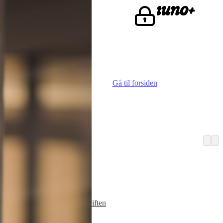
ke.
Gå til forsiden
Vi er iuno
Advokater
Finn iunoist
Den lille skriften