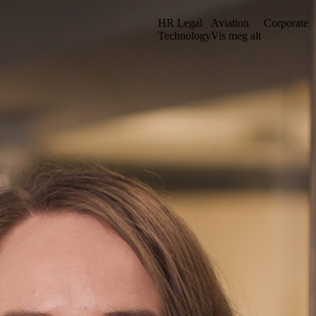
HR Legal
Aviation
Corporate
Technology
Vis meg alt
et vårt i en ny struktur. Kanskje du kan finne det du leter etter ved å sø
Gå til iuno+
Stockholm
. sal
Grev Turegatan 30
n
114 38 Stockholm
Sverige