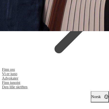
Finn oss
Vi er iuno
Advokater
Finn iunoist
Den lille skriften
Norsk