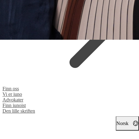
Finn oss
Vi er iuno
Advokater
Finn iunoist
Den lille skriften
Norsk