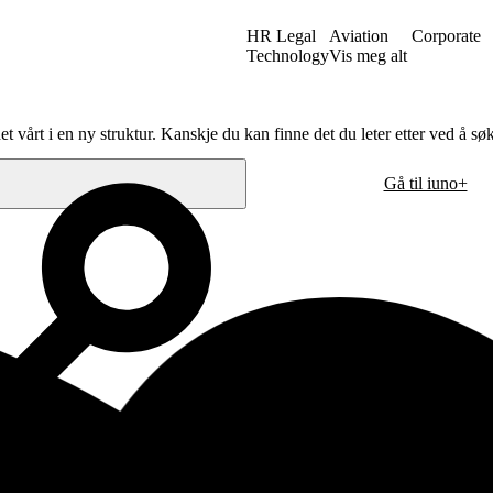
HR Legal
Aviation
Corporate
Technology
Vis meg alt
et vårt i en ny struktur. Kanskje du kan finne det du leter etter ved å sø
Gå til iuno+
Stockholm
. sal
Grev Turegatan 30
n
114 38 Stockholm
Sverige