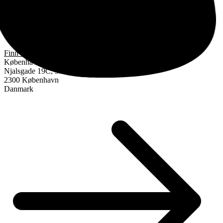
Finn oss
København
Njalsgade 19C, 3. sal
2300 København
Danmark