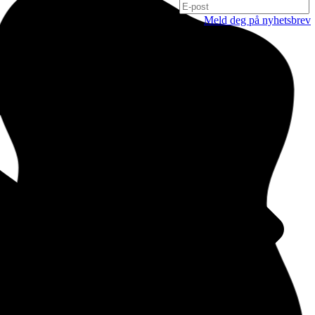
Meld deg på nyhetsbrev
Oslo
Hausmanns gate 21
0182 Oslo
Norge