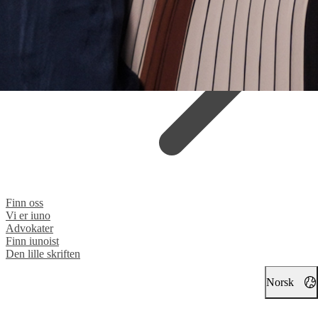
Finn oss
Vi er iuno
Advokater
Finn iunoist
Den lille skriften
Norsk