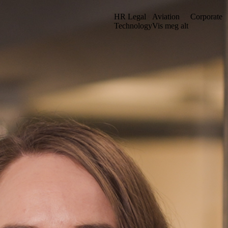
HR Legal
Aviation
Corporate
Technology
Vis meg alt
et vårt i en ny struktur. Kanskje du kan finne det du leter etter ved å sø
Gå til iuno+
Stockholm
. sal
Grev Turegatan 30
n
114 38 Stockholm
Sverige