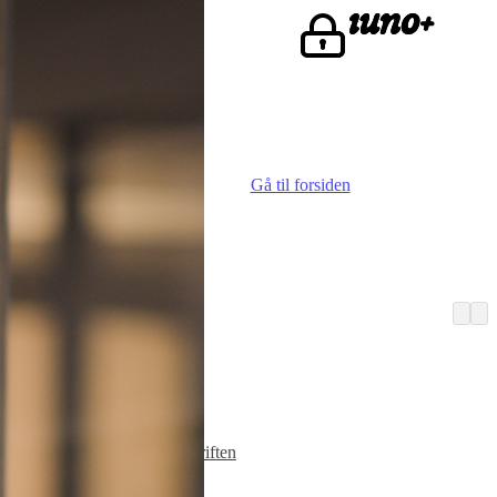
ke.
Gå til forsiden
Vi er iuno
Advokater
Finn iunoist
Den lille skriften